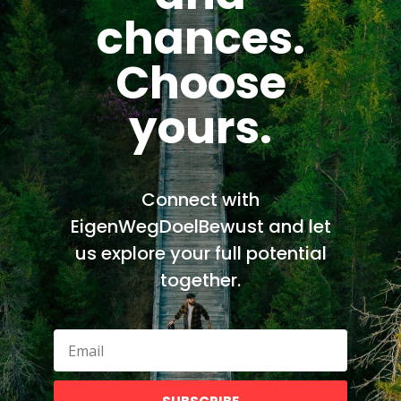
PREVIOUS POST
NEXT POST
chances.
Choose
YOU MIGHT ALSO LIKE
yours.
Connect with
EigenWegDoelBewust and let
us explore your full potential
together.
GAINING HEALTH !