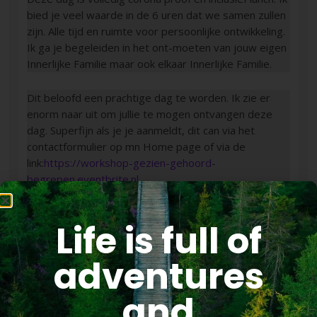
bied je veel waarde in de 6 uren dat we samen zullen
zijn. Alle tijd en ruimte voor persoonlijke ontwikkeling.
Ik ga je begeleiden in het ont-moeten van jouw eigen
Innerlijke Familie maar ook elkaar Innerlijke Familie.
Dit beloofd een prachtige dag te worden. Ik zie er
enorm naar uit om jullie te mogen ontvangen deze
dag. Superfijn als je je aanmeldt, dit can via het
contactformulier op mn Home page of via de
link:
https://workshop-gezien-gehoord-
begrepen.eventbrite.nl
Life is full of
SHARE
TWEET
+1
SHARE
adventures
PIN
and