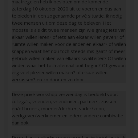
maatregelen heb ik besloten om de komende
zaterdag 10 oktober 2020 uit te voeren en dus aan
te bieden in een zogenaamde privé situatie. ik nodig
twee mensen uit om deze dag te beleven. Het
mooste is als dit twee mensen zijn wie graag iets van
elkaar willen leren? of iets aan elkaar willen geven? of
ruimte willen maken voor de ander en elkaar? of willen
snappen waat het nou toch steeds mis gaat? of meer
gebruik willen maken van elkaars kwaliteiten? Of willen
vinden waar het toch allemaal ooit begon? Of gewoon
erg veel plezier willen maken? of elkaar willen
verrassen? en zo door en zo door.
Deze privé workshop verwendag is bedoeld voor:
collega’s, vrienden, vriendinnen, partners, zussen
en/of broers, moeder/dochter, vader/zoon,
werkgever/werknemer en iedere andere combinatie
dan ook.
Deze dag is volledig corona proof en inclusief lunch. Ik