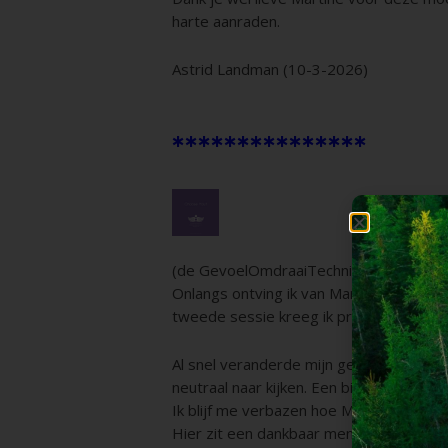
harte aanraden.
Astrid Landman (10-3-2026)
***************
(de GevoelOmdraaiTechniek)
Onlangs ontving ik van Martine een dub
tweede sessie kreeg ik prachtige tools 
Al snel veranderde mijn gevoel en echt,
neutraal naar kijken. Een bizarre ervarin
Ik blijf me verbazen hoe Martine dit voo
Hier zit een dankbaar mens.