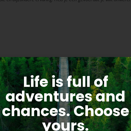
Life is full of
bele hypnosesessie op een hardnekkig trauma. De eerste sessie br
adventures and
aangereikt om heel anders naar de situatie te kijken, er anders 
chances. Choose
 het lukte me daarna niet meer om de oude angst en verdriet bij d
g en een prachtig kado voor mij.
yours.
r elkaar krijgt, met haar snelheid en talent voor deze methode.