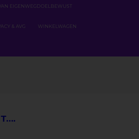
N VAN EIGENWEGDOELBEWUST
VACY & AVG
WINKELWAGEN
HT….