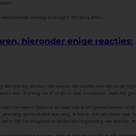
oelen.
ns veranderende ervaring bedraagt € 197,00 ex BTW.)
ren, hieronder enige reacties:
oeg Martine mij. Jazeker, dat was er. De belofte was dat na de hy
aats was. Ik vroeg me af of dit zo snel zou kunnen, want het gevo
ine nam me mee in hypnose en daar heb ik het gevoel kunnen omd
jarenlang op mij drukte was weg. Ik kon er ook niet meer naar t
dat is fijn! De veiligheid en liefdevolle begeleiding van Martine, 
ie en bijzondere ervaring. Heb je een gevoel dat je wilt omkeren