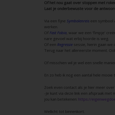
Of het nou gaat over stoppen met roken
Laat je onderbewuste voor de antwoord
Via een fijne
Symbolenreis
een symbool a
werken.
Of
Fast Fobia
, waar we een ‘fimpje’ creë
nare gevoel wat erbij hoorde is weg.
Of een
Regressie
sessie, hierin gaan we
Terug naar het allereerste moment. Ook 
Of misschien wil je wel een snelle manie
En zo heb ik nog een aantal hele mooie 
Zoek even contact als je hier meer over 
-Je kunt via deze link een afspraak met 
jou kan betekenen:
https://eigenwegdoe
Wellicht tot binnenkort.