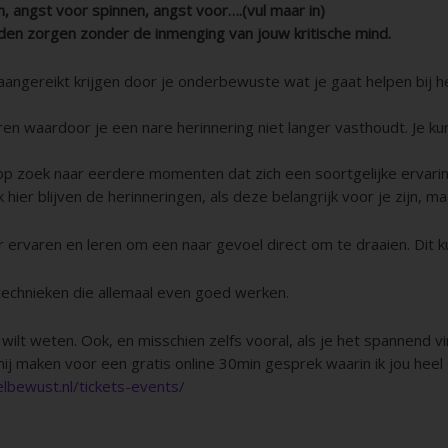
, angst voor spinnen, angst voor….(vul maar in)
en zorgen zonder de inmenging van jouw kritische mind.
angereikt krijgen door je onderbewuste wat je gaat helpen bij 
ren waardoor je een nare herinnering niet langer vasthoudt. Je k
 op zoek naar eerdere momenten dat zich een soortgelijke ervar
hier blijven de herinneringen, als deze belangrijk voor je zijn, 
r ervaren en leren om een naar gevoel direct om te draaien. Dit ku
technieken die allemaal even goed werken.
wilt weten. Ook, en misschien zelfs vooral, als je het spannend vi
mij maken voor een gratis online 30min gesprek waarin ik jou heel
lbewust.nl/tickets-events/