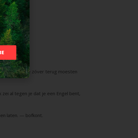
BE
ogen doen.
geweest. Dat we zóver terug moesten
 zei al tegen je dat je een Engel bent,
en laten. — bofkont.