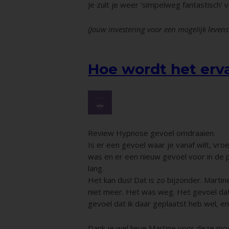
Je zult je weer ‘simpelweg fantastisch’ v
(Jouw investering voor een mogelijk leve
Hoe wordt het erva
Review Hypnose gevoel omdraaien:
Is er een gevoel waar je vanaf wilt, vr
was en er een nieuw gevoel voor in de pl
lang.
Het kan dus! Dat is zo bijzonder. Mart
niet meer. Het was weg. Het gevoel dat 
gevoel dat ik daar geplaatst heb wel, en 
Dank je wel lieve Martine voor deze moo