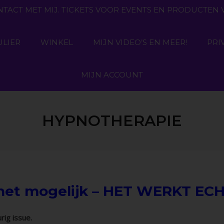
NTACT MET MIJ. TICKETS VOOR EVENTS EN PRODUCTE
LIER
WINKEL
MIJN VIDEO’S EN MEER!
PRI
MIJN ACCOUNT
HYPNOTHERAPIE
het mogelijk – HET WERKT EC
urig issue.