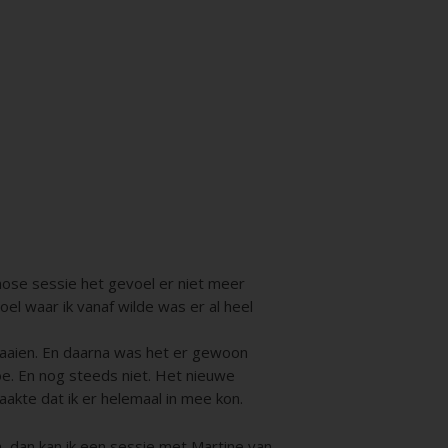
pnose sessie het gevoel er niet meer
el waar ik vanaf wilde was er al heel
raaien. En daarna was het er gewoon
oe. En nog steeds niet. Het nieuwe
maakte dat ik er helemaal in mee kon.
, dan kan ik een sessie met Martine van