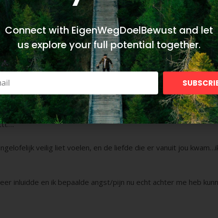
Connect with EigenWegDoelBewust and let
us explore your full potential together.
SUBSCRI
felijk dankbaar dat ik bij jou een Hypnose Regressie sessie heb m
n wat er AANGERAAKT werd is zo ongelofelijk helend en nodig 
ttt….
lofelijk veilig liet voelen, en de liefde die er vanuit jou kwam…ik
er inluidde en ik bepaalde angst/pijn nu echt achter me heb kunn