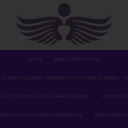
HOME
INNERLIJKE FAMILIE
IE) OPSTELLINGEN – ENERGETISCHE FAMILIELIJNEN – H
 FACELIFT INCLUSIEF CHAKRA READING
ROOTED WIN
ESENTCHILD METHODE KINDERTOLK
TAROT CONSU