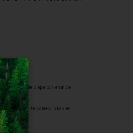
acht me bij de diepe pijn en in de
mee om te gaan.
e gebeurtenis te voelen. Ik kon er