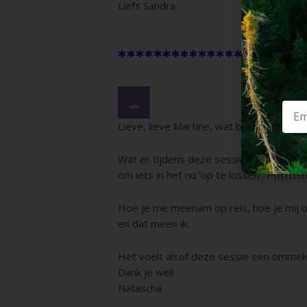
Liefs Sandra
***************
Lieve, lieve Martine, wat ben ik ongelo
Wat er tijdens deze sessie gebeurde e
om iets in het nu ‘op te lossen’. Pfftttttt
Hoe je me meenam op reis, hoe je mij onge
en dat meen ik.
Het voelt alsof deze sessie een ommeke
Dank je wel!
Natascha