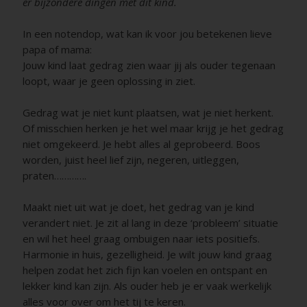
er bijzondere dingen met dit kind.
PresentChil
In een notendop, wat kan ik voor jou betekenen lieve
Kinder
papa of mama:
Jouw kind laat gedrag zien waar jij als ouder tegenaan
loopt, waar je geen oplossing in ziet.
Gedrag wat je niet kunt plaatsen, wat je niet herkent.
Of misschien herken je het wel maar krijg je het gedrag
niet omgekeerd. Je hebt alles al geprobeerd. Boos
worden, juist heel lief zijn, negeren, uitleggen,
praten………….
Maakt niet uit wat je doet, het gedrag van je kind
verandert niet. Je zit al lang in deze ‘probleem’ situatie
en wil het heel graag ombuigen naar iets positiefs.
Harmonie in huis, gezelligheid. Je wilt jouw kind graag
helpen zodat het zich fijn kan voelen en ontspant en
lekker kind kan zijn. Als ouder heb je er vaak werkelijk
alles voor over om het tij te keren.