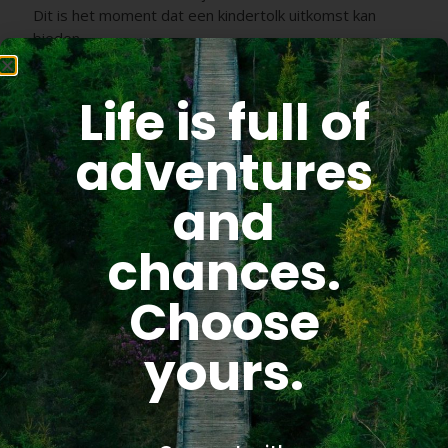
Dit is het moment dat een kindertolk uitkomst kan
bieden.
Jouw kindje wil het nl net zo graag als jij. Jouw kindje wil
Life is full of
niets liever dan dat jij als ouder gelukkig bent. Daar
doet jouw kind actief zijn/haar best voor.
adventures
Met zijn/haar gedrag vertelt het kind iets aan zijn papa
en/of mama. Het kind spiegelt de ouder. Wat het kind
and
vertelt, dat kan de kindertolk, ik, teruggeven aan de
ouder.
chances.
Iedere ouder wie tegenover mij komt zitten en het
verhaal van het kind vertelt ontvangt sowieso een
Choose
compliment. Dit betekent nl dat deze ouder ook actief
wil luisteren en bij zichzelf naar binnen wil kijken.
yours.
Ontroerend en kwetsbaar.
Praktisch werkt het zo:
Het ‘vertalen’ van de situatie is een pakket van 4 stappen.