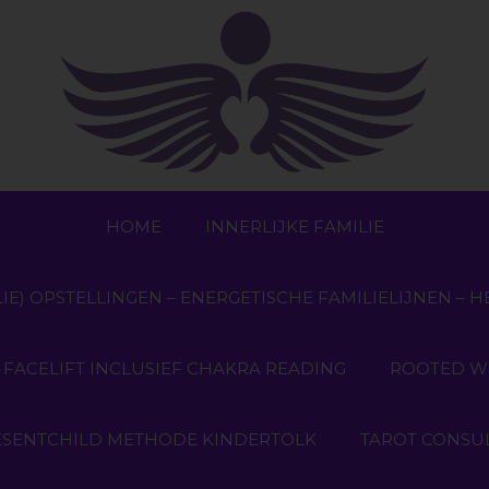
HOME
INNERLIJKE FAMILIE
IE) OPSTELLINGEN – ENERGETISCHE FAMILIELIJNEN – H
 FACELIFT INCLUSIEF CHAKRA READING
ROOTED WIN
ESENTCHILD METHODE KINDERTOLK
TAROT CONSU