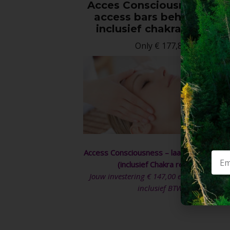
Acces Consciousness – ee
access bars behandeling
inclusief chakra reading
Only
€
177,87
Access Consciousness – laat je bars runn
(inclusief Chakra reading)
Jouw investering € 147,00 ex BTW (€177,8
inclusief BTW)