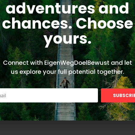
adventures and
n
chances. Choose
yours.
Connect with EigenWegDoelBewust and let
us explore your full potential together.
en.
SUBSCRI
7