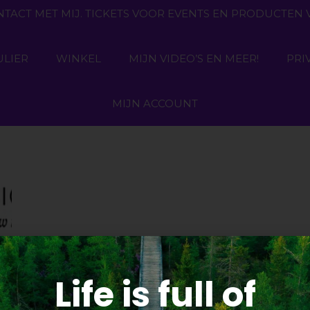
NTACT MET MIJ. TICKETS VOOR EVENTS EN PRODUCTE
LIER
WINKEL
MIJN VIDEO’S EN MEER!
PRI
MIJN ACCOUNT
Life is full of