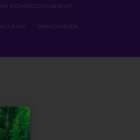
N VAN EIGENWEGDOELBEWUST
VACY & AVG
WINKELWAGEN