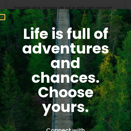
Eigenlijk wil ik zeggen: dit wil je echt niet missen!!
Martine Hamstra
Life is full of
adventures
and
chances.
Choose
yours.
Connect with