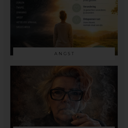
A N G S T