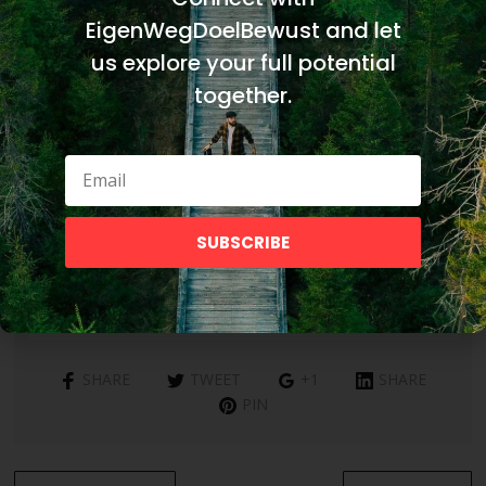
EigenWegDoelBewust and let
us explore your full potential
together.
SUBSCRIBE
SHARE
TWEET
+1
SHARE
PIN