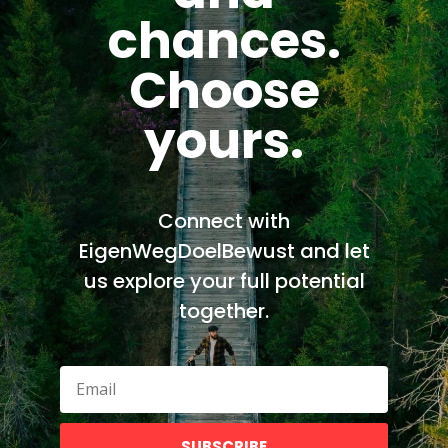
chances.
Choose
yours.
Connect with
SHARE
TWEET
+1
SHARE
PIN
EigenWegDoelBewust and let
us explore your full potential
together.
PREVIOUS POST
NEXT POST
YOU MIGHT ALSO LIKE
SUBSCRIBE