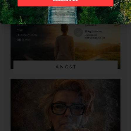
A N G S T