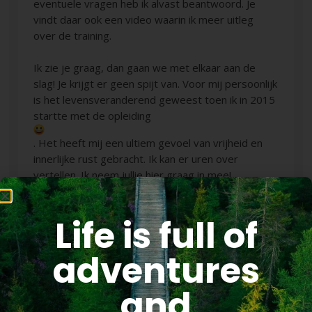
eventuele vragen heb ik alvast beantwoord. Je
vindt daar ook een video waarin ik meer uitleg
over de training.
Ik zie je graag, dan gaan we met elkaar aan de
slag! Je krijgt er geen spijt van. Voor mij persoonlijk
is het levensveranderend geweest toen ik in 2015
startte met de opleiding
. Het heeft mij een ultiem gevoel van vrijheid en
innerlijke rust gebracht. Ik kan er uren over
vertellen. Ik neem jullie hier graag in mee!
Life is full of
EigenWegDoelBewust
Martine Hamstra
adventures
and