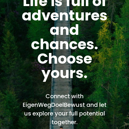
Life is full of
adventures
and
Wordt een Expert in Zelfkennis
chances.
WORDT EEN EXPERT IN ZELFKENNIS Mijn
splinternieuwe online training/cursus van mij en voor
jou.Ik ga je leren hoe je jouw Innerlijke Familie gaat
Choose
herkennen, erkennen en bewust inzetten! We
starten…
yours.
04-12-2023
Connect with
EigenWegDoelBewust and let
us explore your full potential
together.