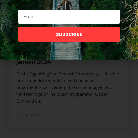
SUBSCRIBE
Nieuw Online Programma, start
januari 2024
Beste EigenWegDoelBewust Community, Het is tijd
om je innerlijke wereld te verkennen en te
omarmen! Ik ben verheugd je uit te nodigen voor
het krachtige online coachprogramma “Gezien,
Gehoord en…
04-11-2023